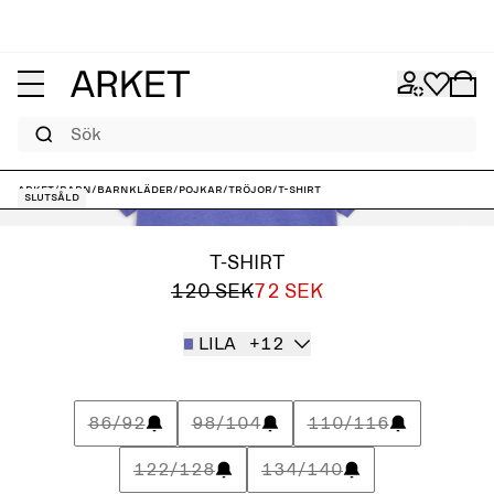
Sök
ARKET
/
Barn
/
Barnkläder
/
Pojkar
/
Tröjor
/
T-shirt
Slutsåld
T-SHIRT
120 SEK
72 SEK
LILA
+12
86/92
98/104
110/116
122/128
134/140