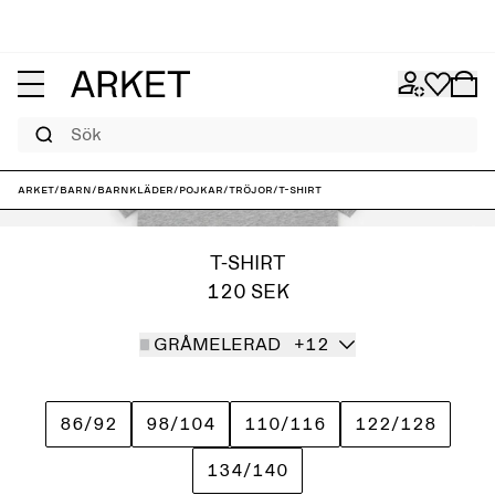
Sök
ARKET
/
Barn
/
Barnkläder
/
Pojkar
/
Tröjor
/
T-shirt
T-SHIRT
120 SEK
GRÅMELERAD
+12
86/92
98/104
110/116
122/128
134/140