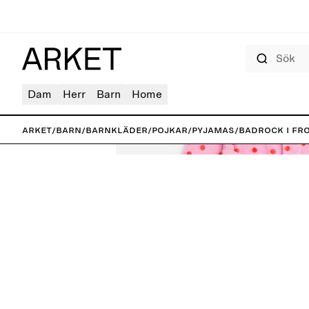
Sök
Dam
Herr
Barn
Home
ARKET
/
Barn
/
Barnkläder
/
Pojkar
/
Pyjamas
/
Badrock i fr