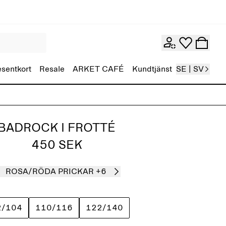
esentkort
Resale
ARKET CAFÉ
Kundtjänst
SE | SV
BADROCK I FROTTÉ
450 SEK
ROSA/RÖDA PRICKAR
+6
2/104
110/116
122/140