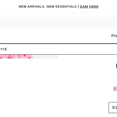
New arrivals, new essentials |
Dam
Herr
Pr
otté
9