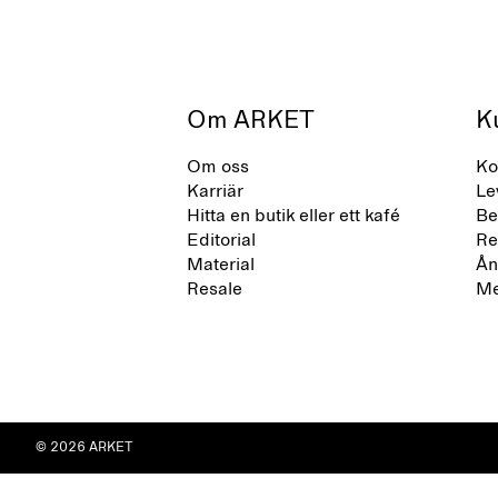
Om ARKET
K
Om oss
Ko
Karriär
Le
Hitta en butik eller ett kafé
Be
Editorial
Re
Material
Ån
Resale
Me
© 2026 ARKET