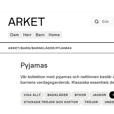
Sök
Dam
Herr
Barn
Home
ARKET
/
Barn
/
Barnkläder
/
Pyjamas
Pyjamas
Vår kollektion med pyjamas och nattlinnen består 
barnens vardagsgarderob. Klassiska essentials 
lekfull enkelhet i mjuka material.
Visa allt
Badkläder
Byxor
Jackor
Stickade tröjor och koftor
Tröjor
Unde