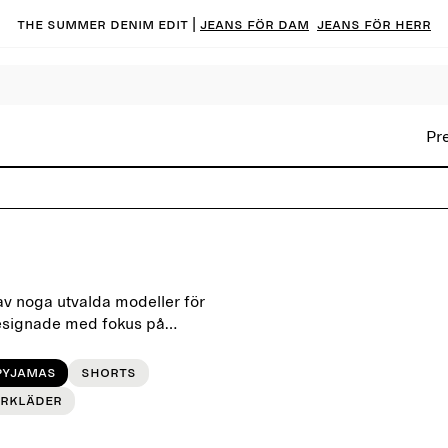
The summer denim edit |
Jeans för dam
Jeans för herr
Pr
av noga utvalda modeller för
designade med fokus på
Pyjamas
Shorts
rkläder