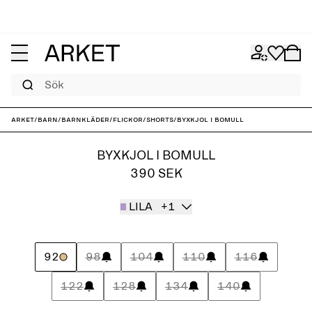
Sök
ARKET
/
Barn
/
Barnkläder
/
Flickor
/
Shorts
/
Byxkjol i bomull
BYXKJOL I BOMULL
390 SEK
LILA
+1
92
98
104
110
116
122
128
134
140