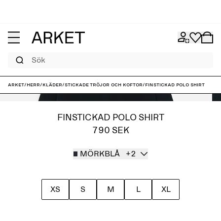
Sök
ARKET
/
Herr
/
Kläder
/
Stickade tröjor och koftor
/
Finstickad polo shirt
FINSTICKAD POLO SHIRT
790 SEK
MÖRKBLÅ
+2
XS
S
M
L
XL