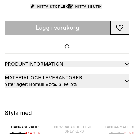
Hitta storlek
Hitta i butik
Lägg i varukorg
PRODUKTINFORMATION
MATERIAL OCH LEVERANTÖRER
Ytterlager:
Bomull 95%,
Silke 5%
Styla med
Slutsåld
Slutsåld
CANVASBYXOR
NEW BALANCE CT500-
LÅNGÄRMAD T-
SNEAKERS
790 SEK
474 SEK
590 SEK
285 