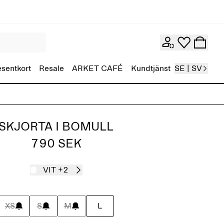
esentkort
Resale
ARKET CAFÉ
Kundtjänst
SE | SV
SKJORTA I BOMULL
790 SEK
VIT
+2
XS
S
M
L