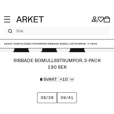
Sök
ARKET
/
Dam
/
Kläder
/
Strumpor
/
Ribbade bomullsstrumpor, 3-pack
RIBBADE BOMULLSSTRUMPOR, 3-PACK
190 SEK
SVART
+10
36/38
39/41