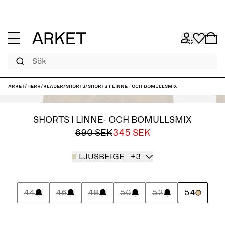
Sök
ARKET
/
Herr
/
Kläder
/
Shorts
/
Shorts i linne- och bomullsmix
SHORTS I LINNE- OCH BOMULLSMIX
690 SEK
345 SEK
LJUSBEIGE
+3
44
46
48
50
52
54