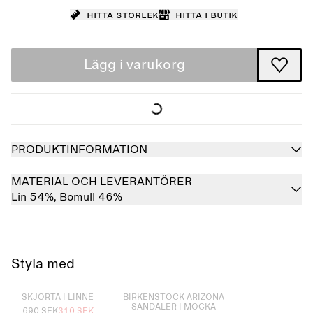
Hitta storlek
Hitta i butik
Lägg i varukorg
PRODUKTINFORMATION
MATERIAL OCH LEVERANTÖRER
Lin 54%,
Bomull 46%
Styla med
Slutsåld
Slutsåld
SKJORTA I LINNE
BIRKENSTOCK ARIZONA
SANDALER I MOCKA
690 SEK
310 SEK