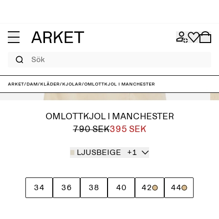
Sök
ARKET
/
Dam
/
Kläder
/
Kjolar
/
Omlottkjol i manchester
OMLOTTKJOL I MANCHESTER
790 SEK
395 SEK
LJUSBEIGE
+1
34
36
38
40
42
44