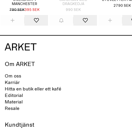
OVERSHIRT I
CARDIGAN MED
STÖVLETTER I 
MANCHESTER
DRAGKEDJA
2790 SEK
790 SEK
395 SEK
990 SEK
Om ARKET
Om oss
Karriär
Hitta en butik eller ett kafé
Editorial
Material
Resale
Kundtjänst