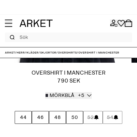
Sök
ARKET
/
Herr
/
Kläder
/
Skjortor
/
Overshirts
/
Overshirt i manchester
OVERSHIRT I MANCHESTER
790 SEK
MÖRKBLÅ
+5
44
46
48
50
52
54