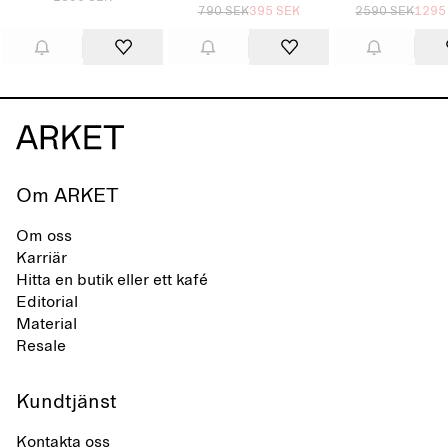
790 SEK
395 SEK
2590 SEK
1295
Om ARKET
Om oss
Karriär
Hitta en butik eller ett kafé
Editorial
Material
Resale
Kundtjänst
Kontakta oss