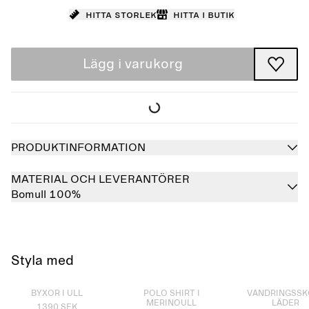
Hitta storlek
Hitta i butik
Lägg i varukorg
PRODUKTINFORMATION
MATERIAL OCH LEVERANTÖRER
Bomull 100%
Styla med
Slutsåld
Slutsåld
Slutsåld
BYXOR I ULL
POLO SHIRT I
VANDRINGSSK
MERINOULL
LÄDER
1390 SEK