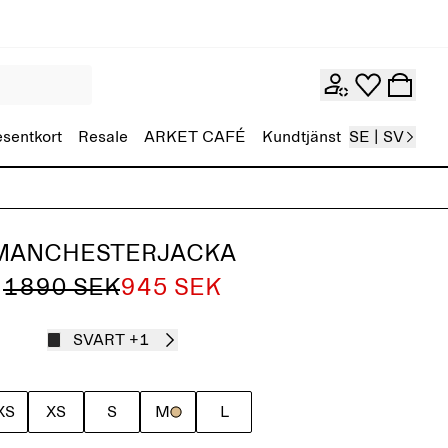
esentkort
Resale
ARKET CAFÉ
Kundtjänst
SE | SV
MANCHESTERJACKA
1890 SEK
945 SEK
SVART
+1
XS
XS
S
M
L