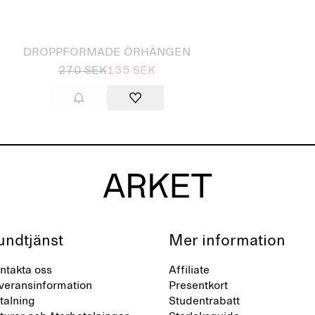
såld
DROPPFORMADE ÖRHÄNGEN
270 SEK
135 SEK
undtjänst
Mer information
ntakta oss
Affiliate
veransinformation
Presentkort
talning
Studentrabatt