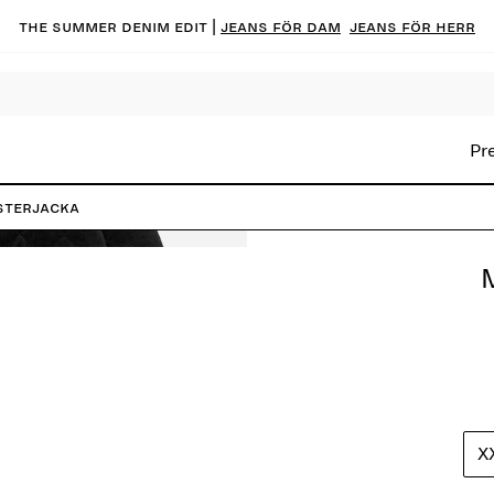
The summer denim edit |
Jeans för dam
Jeans för herr
Pr
terjacka
X