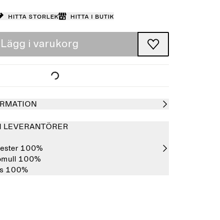
Hitta storlek
Hitta i butik
Lägg i varukorg
RMATION
H LEVERANTÖRER
yester 100%
omull 100%
os 100%