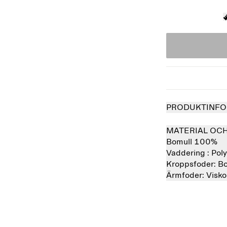
PRODUKTINFO
MATERIAL OC
Bomull 100%
Vaddering :
Pol
Kroppsfoder:
B
Ärmfoder:
Visk