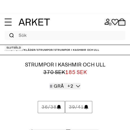
Sök
Slutsåld
ARKET
/
Dam
/
Kläder
/
Strumpor
/
Strumpor i kashmir och ull
STRUMPOR I KASHMIR OCH ULL
370 SEK
185 SEK
GRÅ
+2
36/38
39/41