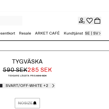
esentkort
Resale
ARKET CAFÉ
Kundtjänst
SE | SV
TYGVÄSKA
590 SEK
285 SEK
Tidigare lägsta pris:
590 SEK
SVART/OFF-WHITE
+2
NOSIZE