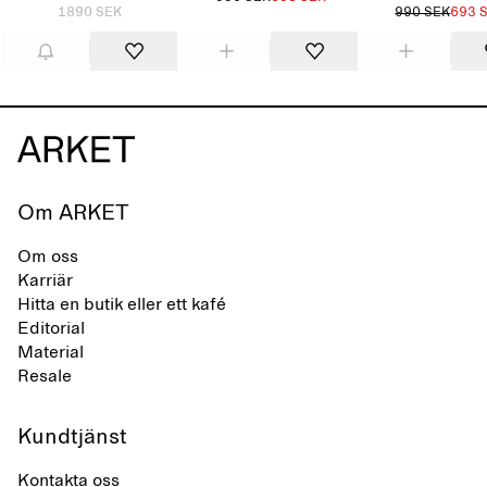
1890 SEK
990 SEK
693 
Om ARKET
Om oss
Karriär
Hitta en butik eller ett kafé
Editorial
Material
Resale
Kundtjänst
Kontakta oss