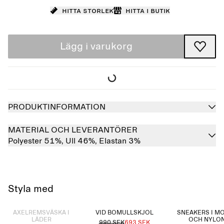
Hitta storlek
Hitta i butik
Lägg i varukorg
PRODUKTINFORMATION
MATERIAL OCH LEVERANTÖRER
Polyester 51%,
Ull 46%,
Elastan 3%
Styla med
Slutsåld
AXELREMSVÄSKA I
VID BOMULLSKJOL
SNEAKERS I M
LÄDER
OCH NYLO
990 SEK
693 SEK