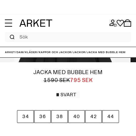
Sök
ARKET
/
Dam
/
Kläder
/
Kappor och jackor
/
Jackor
/
Jacka med bubble hem
JACKA MED BUBBLE HEM
1590 SEK
795 SEK
SVART
34
36
38
40
42
44