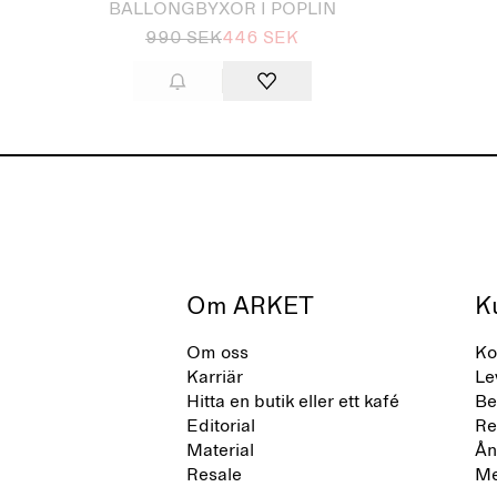
BALLONGBYXOR I POPLIN
990 SEK
446 SEK
Om ARKET
K
Om oss
Ko
Karriär
Le
Hitta en butik eller ett kafé
Be
Editorial
Re
Material
Ån
Resale
Me