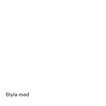
Styla med
Slutsåld
Slut