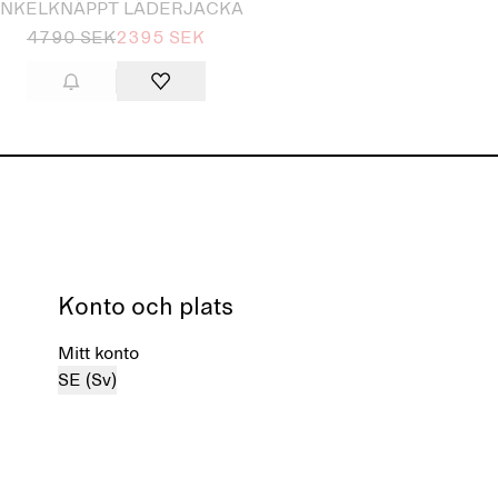
NKELKNÄPPT LÄDERJACKA
4790 SEK
2395 SEK
Konto och plats
Mitt konto
SE (Sv)