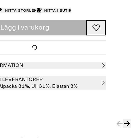
Hitta storlek
Hitta i butik
Lägg i varukorg
RMATION
H LEVERANTÖRER
Alpacka 31%,
Ull 31%,
Elastan 3%