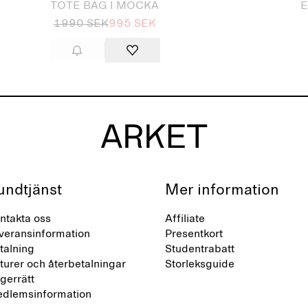
TOTE BAG I MOCKA
E
1990 SEK
995 SEK
undtjänst
Mer information
ntakta oss
Affiliate
veransinformation
Presentkort
talning
Studentrabatt
turer och återbetalningar
Storleksguide
gerrätt
dlemsinformation