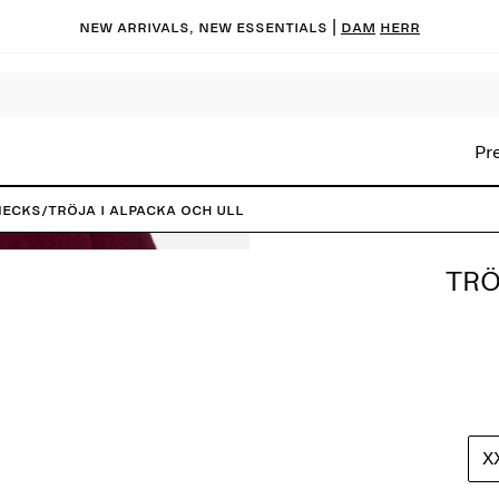
New arrivals, new essentials |
Dam
Herr
Pr
necks
/
Tröja i alpacka och ull
TRÖ
X