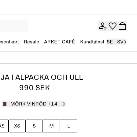
esentkort
Resale
ARKET CAFÉ
Kundtjänst
SE | SV
JA I ALPACKA OCH ULL
990 SEK
MÖRK VINRÖD
+14
XS
XS
S
M
L