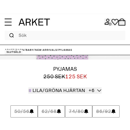
Sök
ARKET
/
Barn
/
Baby
/
New arrivals
/
Pyjamas
Slutsåld
PYJAMAS
250 SEK
125 SEK
LILA/GRÖNA HJÄRTAN
+6
50/56
62/68
74/80
86/92