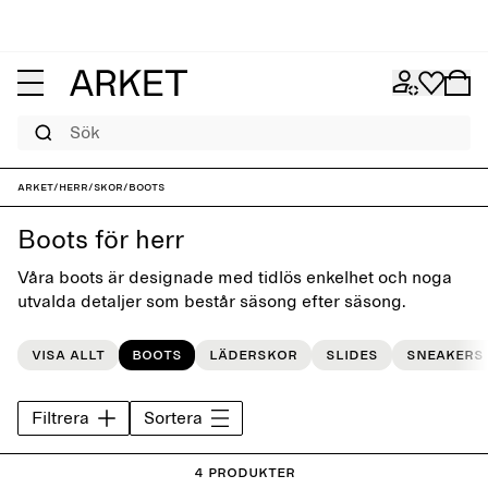
Sök
ARKET
/
Herr
/
Skor
/
Boots
Boots för herr
Våra boots är designade med tidlös enkelhet och noga
utvalda detaljer som består säsong efter säsong.
Visa allt
Boots
Läderskor
Slides
Sneakers
Filtrera
Sortera
4 Produkter