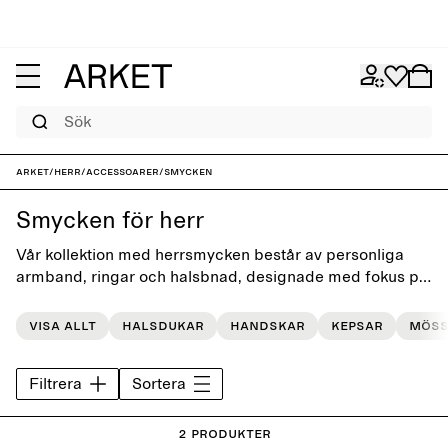
Sök
ARKET
/
Herr
/
Accessoarer
/
Smycken
Smycken för herr
Vår kollektion med herrsmycken består av personliga
armband, ringar och halsbnad, designade med fokus på
enkelhet och små detaljer.
Visa allt
Halsdukar
Handskar
Kepsar
Möss
Filtrera
Sortera
2 Produkter