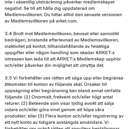
inte i väsentlig utsträckning påverkar medlemskapet
negativt. Se till att hålla dig uppdaterad om
Medlemsvillkoren. Du hittar alltid den senaste versionen
av Medlemsvillkoren på arket.com.
3.4 Brott mot Medlemsvillkoren, bevisat eller sannolikt
bedrägeri, bristande efterlevnad av Medlemsvillkoren,
inaktivitet på kontot, tillhandahållande av felaktiga
uppgifter eller någon handling som skadar ARKET:s
intressen kan leda till att ARKET:s Medlemskap upphör
och/eller påverkar din möjlighet att utnyttja det.
3.5 Vi förbehåller oss rätten att säga upp eller begränsa
åtkomsten till konton av följande skäl. Orsaker till
uppsägning eller begränsning kan bland annat omfatta
följande: (1) Onormalt, frekvent och/eller högt antal
returer; (2) Beteende som visar tydlig avsikt att sälja
vidare och/eller göra vinst genom att köpa våra
produkter; eller (3) Flera konton och/eller registrering av
ett nytt konto av tidigare avstängda användare. Vi
förbehåller oss också rätten att annullera beställningar