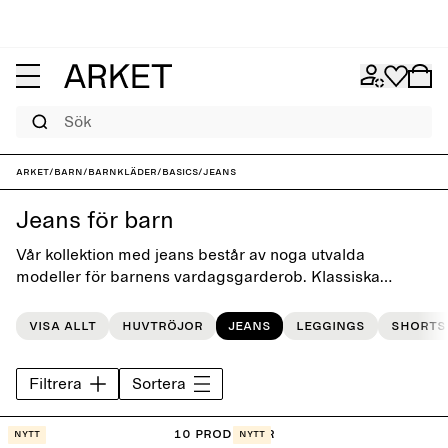
Sök
ARKET
/
Barn
/
Barnkläder
/
Basics
/
Jeans
Jeans för barn
Vår kollektion med jeans består av noga utvalda
modeller för barnens vardagsgarderob. Klassiska
essentials designade med fokus på passform, rörelse
och lekfull enkelhet.
Visa allt
Huvtröjor
Jeans
Leggings
Shorts
Filtrera
Sortera
10 Produkter
Nytt
Nytt