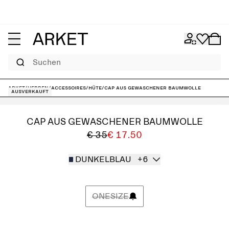
Suchen
ARKET
/
Herren
/
Accessoires
/
Hüte
/
Cap aus gewaschener Baumwolle
Ausverkauft
CAP AUS GEWASCHENER BAUMWOLLE
€ 35
€ 17.50
DUNKELBLAU
+6
ONESIZE