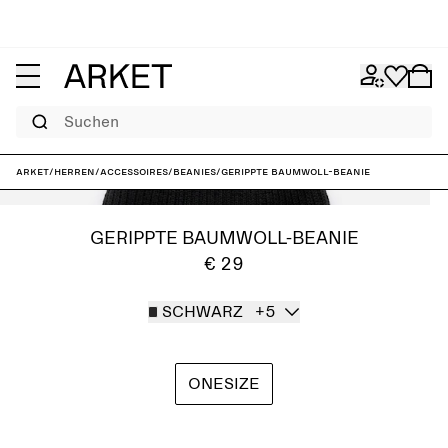
Suchen
ARKET
/
Herren
/
Accessoires
/
Beanies
/
Gerippte Baumwoll-Beanie
GERIPPTE BAUMWOLL-BEANIE
€ 29
SCHWARZ
+5
ONESIZE