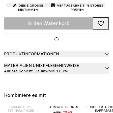
Deine Größe
Verfügbarkeit in Stores
bestimmen
prüfen
In den Warenkorb
PRODUKTINFORMATIONEN
MATERIALIEN UND PFLEGEHINWEISE
Äußere Schicht:
Baumwolle 100%
Kombiniere es mit
Ausverkauft
OHRRINGE MIT
BAUMWOLLSHORTS
SCHULTERTASCH
STEINANHÄNGER
RAFFIABAS
€ 39
€ 23.40