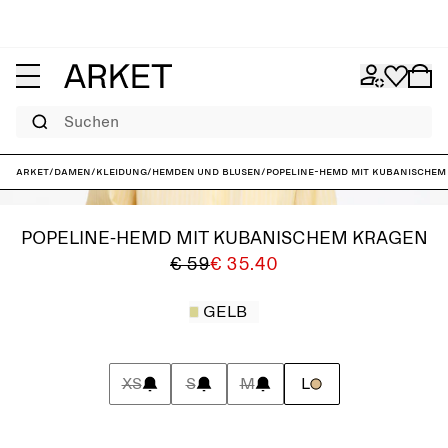
Suchen
ARKET
/
Damen
/
Kleidung
/
Hemden und Blusen
/
Popeline-Hemd mit kubanischem
POPELINE-HEMD MIT KUBANISCHEM KRAGEN
€ 59
€ 35.40
GELB
XS
S
M
L