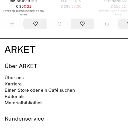
BIKINIOBERTEIL
FLIP FLOPS
STEINANHÄN
€ 35
€ 21
€ 39
€ 27.30
€ 35
€ 21
Letzter niedrigster Preis:
Letzter niedrigste
€ 35
€ 35
Über ARKET
Über uns
Karriere
Einen Store oder ein Café suchen
Editorials
Materialbibliothek
Kundenservice