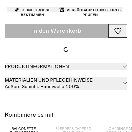
Deine Größe
Verfügbarkeit in Stores
bestimmen
prüfen
In den Warenkorb
PRODUKTINFORMATIONEN
MATERIALIEN UND PFLEGEHINWEISE
Äußere Schicht:
Baumwolle 100%
Kombiniere es mit
Ausverkauft
Ausverkauft
BALCONETTE-
SLEEPERS TAPERED
OHRRINGE M