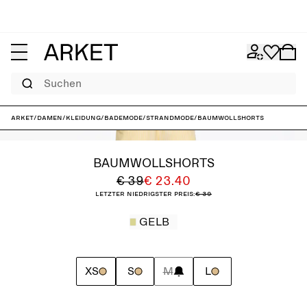
Suchen
ARKET
/
Damen
/
Kleidung
/
Bademode
/
Strandmode
/
Baumwollshorts
BAUMWOLLSHORTS
€ 39
€ 23.40
Letzter niedrigster Preis:
€ 39
GELB
XS
S
M
L