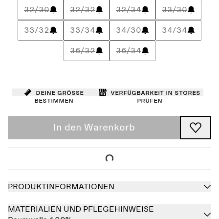
32/30
32/32
32/34
33/30
33/32
33/34
34/30
34/34
36/32
36/34
Deine Größe
Verfügbarkeit in Stores
bestimmen
prüfen
In den Warenkorb
PRODUKTINFORMATIONEN
MATERIALIEN UND PFLEGEHINWEISE