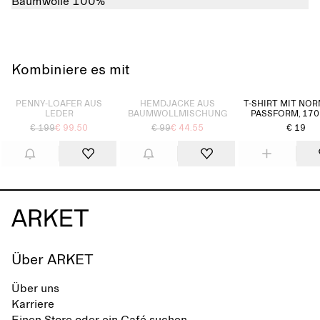
Baumwolle 100%
Kombiniere es mit
Ausverkauft
Ausverkauft
PENNY-LOAFER AUS
HEMDJACKE AUS
T-SHIRT MIT NO
LEDER
BAUMWOLLMISCHUNG
PASSFORM, 170
€ 199
€ 99.50
€ 99
€ 44.55
€ 19
Über ARKET
Über uns
Karriere