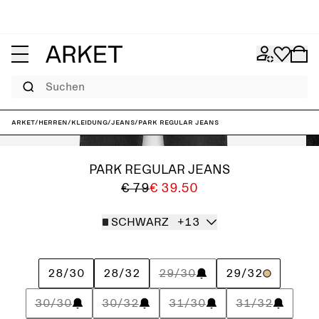
Suchen
ARKET
/
Herren
/
Kleidung
/
Jeans
/
PARK Regular Jeans
PARK REGULAR JEANS
€ 79
€ 39.50
SCHWARZ
+13
28/30
28/32
29/30
29/32
30/30
30/32
31/30
31/32