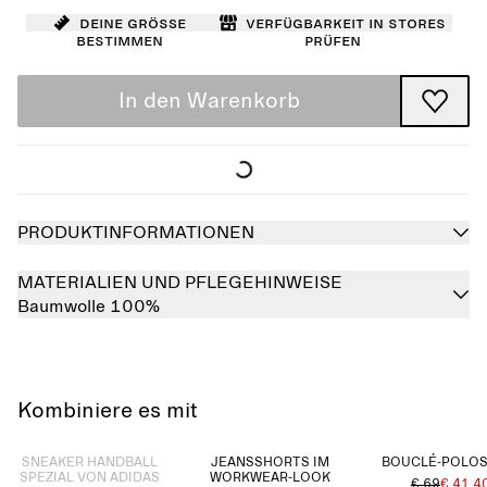
Deine Größe
Verfügbarkeit in Stores
bestimmen
prüfen
In den Warenkorb
PRODUKTINFORMATIONEN
MATERIALIEN UND PFLEGEHINWEISE
Baumwolle 100%
Kombiniere es mit
Ausverkauft
SNEAKER HANDBALL
JEANSSHORTS IM
BOUCLÉ-POLOS
SPEZIAL VON ADIDAS
WORKWEAR-LOOK
€ 69
€ 41.4