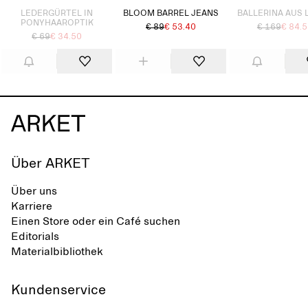
LEDERGÜRTEL IN
BLOOM BARREL JEANS
BALLERINA AUS 
PONYHAAROPTIK
€ 89
€ 53.40
€ 169
€ 84.
€ 69
€ 34.50
Über ARKET
Über uns
Karriere
Einen Store oder ein Café suchen
Editorials
Materialbibliothek
Kundenservice