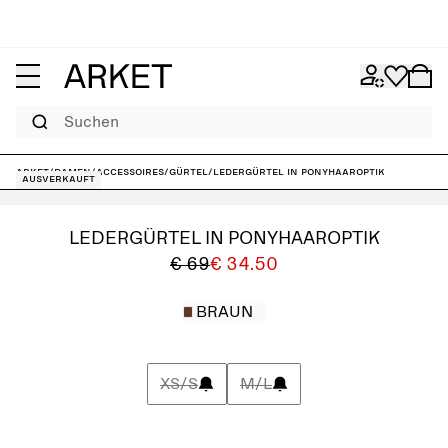
Suchen
ARKET
/
Damen
/
Accessoires
/
Gürtel
/
Ledergürtel in Ponyhaaroptik
Ausverkauft
LEDERGÜRTEL IN PONYHAAROPTIK
€ 69
€ 34.50
BRAUN
XS/S
M/L