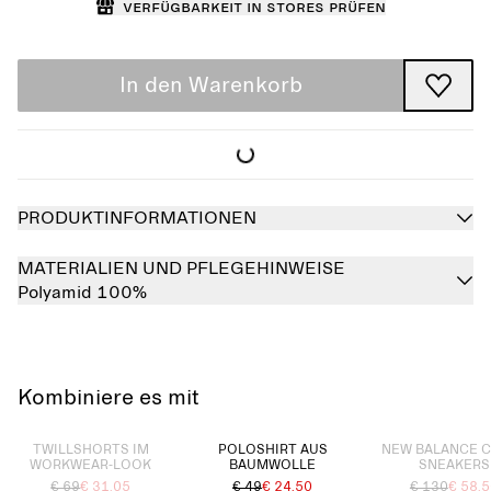
Verfügbarkeit in Stores prüfen
In den Warenkorb
PRODUKTINFORMATIONEN
MATERIALIEN UND PFLEGEHINWEISE
Polyamid 100%
Kombiniere es mit
Ausverkauft
Ausverkauft
TWILLSHORTS IM
POLOSHIRT AUS
NEW BALANCE 
WORKWEAR-LOOK
BAUMWOLLE
SNEAKERS
€ 69
€ 31.05
€ 49
€ 24.50
€ 130
€ 58.