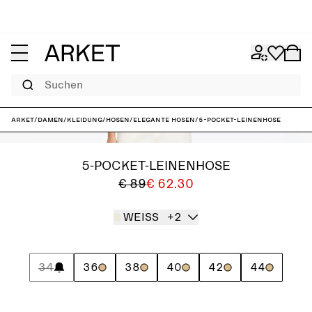
Suchen
ARKET
/
Damen
/
Kleidung
/
Hosen
/
Elegante Hosen
/
5-Pocket-Leinenhose
5-POCKET-LEINENHOSE
€ 89
€ 62.30
WEISS
+2
34
36
38
40
42
44