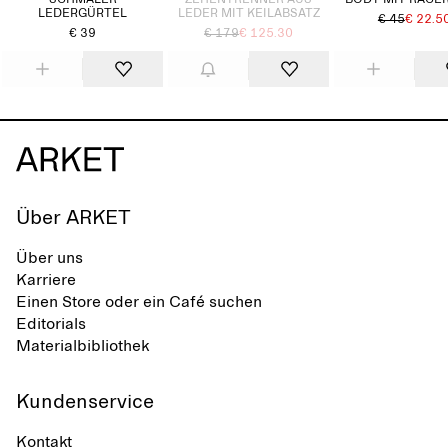
SCHMALER
ZEHENTRENNER AUS
BODY MIT RACE
LEDERGÜRTEL
LEDER MIT KEILABSATZ
€ 45
€ 22.5
€ 39
€ 179
€ 125.30
Über ARKET
Über uns
Karriere
Einen Store oder ein Café suchen
Editorials
Materialbibliothek
Kundenservice
Kontakt