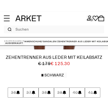
Suchen
ARKET
/
Damen
/
Damenschuhe
/
Sandalen
/
Zehentrenner aus Leder mit Keilabs
Ausverkauft
ZEHENTRENNER AUS LEDER MIT KEILABSATZ
€ 179
€ 125.30
SCHWARZ
36
37
38
39
40
41