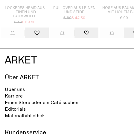
LOCKERES HEMD AUS
PULLOVER AUS LEINEN
HOSE AUS BAUM
LEINEN UND
UND SEIDE
MIT HOHEM B
BAUMWOLLE
€ 89
€ 44.50
€ 99
€ 79
€ 39.50
Über ARKET
Über uns
Karriere
Einen Store oder ein Café suchen
Editorials
Materialbibliothek
Kundenservice