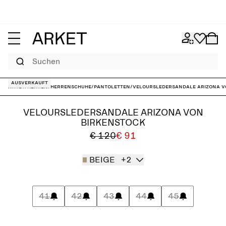
Suchen
Ausverkauft
ARKET
/
Herren
/
Herrenschuhe
/
Pantoletten
/
Veloursledersandale Arizona v
VELOURSLEDERSANDALE ARIZONA VON
BIRKENSTOCK
€ 120
€ 91
BEIGE
+2
41
42
43
44
45