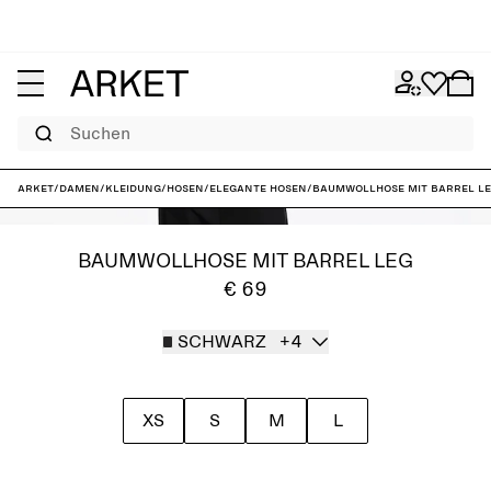
Suchen
ARKET
/
Damen
/
Kleidung
/
Hosen
/
Elegante Hosen
/
Baumwollhose mit Barrel L
BAUMWOLLHOSE MIT BARREL LEG
€ 69
SCHWARZ
+4
XS
S
M
L