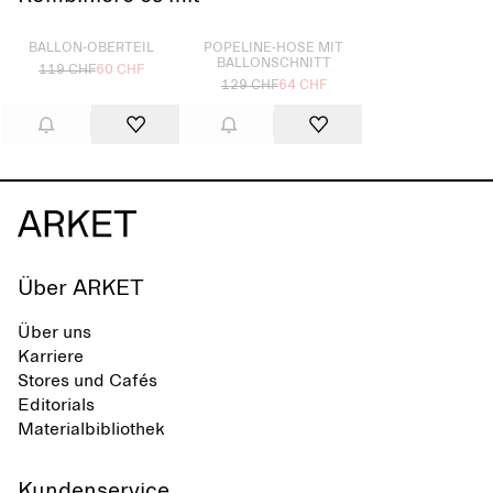
Ausverkauft
Ausverkauft
BALLON-OBERTEIL
POPELINE-HOSE MIT
BALLONSCHNITT
119 CHF
60 CHF
129 CHF
64 CHF
Über ARKET
Über uns
Karriere
Stores und Cafés
Editorials
Materialbibliothek
Kundenservice