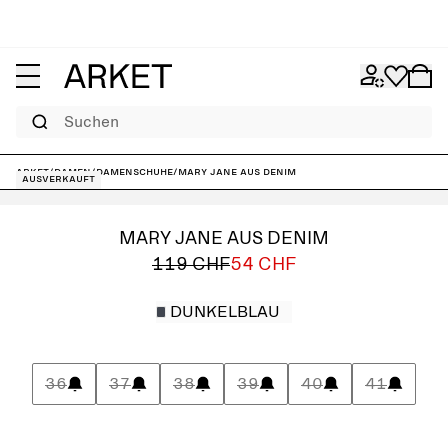
Suchen
ARKET
/
Damen
/
Damenschuhe
/
Mary Jane aus Denim
Ausverkauft
MARY JANE AUS DENIM
119 CHF
54 CHF
DUNKELBLAU
36
37
38
39
40
41