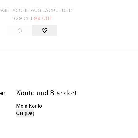
AGETASCHE AUS LACKLEDER
329 CHF
99 CHF
en
Konto und Standort
Mein Konto
CH (De)