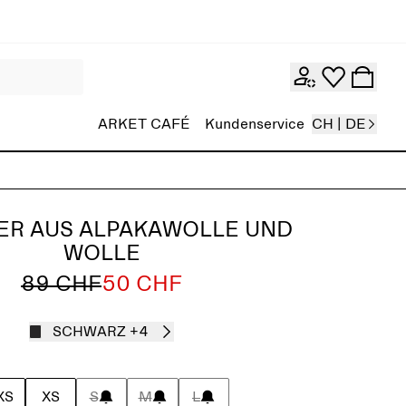
ARKET CAFÉ
Kundenservice
CH | DE
ER AUS ALPAKAWOLLE UND
WOLLE
89 CHF
50 CHF
SCHWARZ
+4
XS
XS
S
M
L