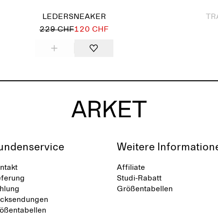
LEDERSNEAKER
TR
229 CHF
120 CHF
undenservice
Weitere Information
ntakt
Affiliate
eferung
Studi-Rabatt
hlung
Größentabellen
cksendungen
ößentabellen