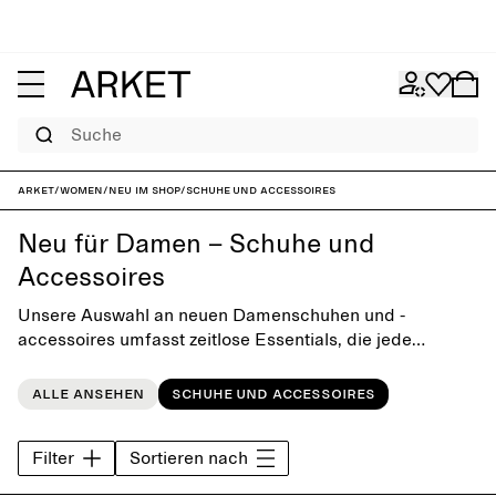
Suche
ARKET
/
Women
/
Neu im Shop
/
Schuhe und Accessoires
Neu für Damen – Schuhe und
Accessoires
Unsere Auswahl an neuen Damenschuhen und -
accessoires umfasst zeitlose Essentials, die jede
Alltagsgarderobe vervollständigen. Entdecke viele
verschiedene Schuhmodelle und Extras, die nicht aus
Alle ansehen
Schuhe und Accessoires
der Mode kommen.
Filter
Sortieren nach