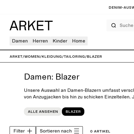
Denim-Ausw
Suche
Damen
Herren
Kinder
Home
ARKET
/
Women
/
Kleidung
/
Tailoring
/
Blazer
Damen: Blazer
Unsere Auswahl an Damen-Blazern umfasst versc
von Anzugjacken bis hin zu schicken Einzelteilen.
Sorgfalt und Liebe zum Detail hergestellt, damit d
passenden Style findest.
Alle ansehen
Blazer
Filter
Sortieren nach
0 Artikel