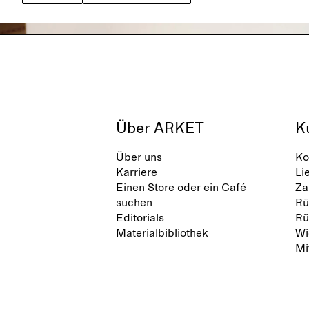
Über ARKET
K
Über uns
Ko
Karriere
Li
Einen Store oder ein Café
Za
suchen
Rü
Editorials
Rü
Materialbibliothek
Wi
Mi