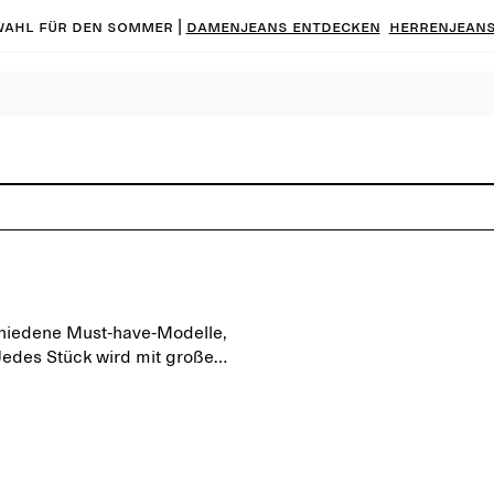
ahl für den Sommer |
Damenjeans entdecken
Herrenjeans
hiedene Must-have-Modelle,
 Jedes Stück wird mit großer
u für jeden Anlass einen