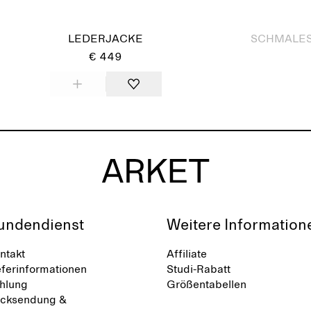
Ausverkauft
LEDERJACKE
SCHMALES,
€ 449
undendienst
Weitere Information
ntakt
Affiliate
eferinformationen
Studi-Rabatt
hlung
Größentabellen
cksendung &