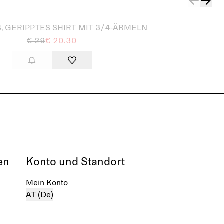
 GERIPPTES SHIRT MIT 3/4-ÄRMELN
€ 29
€ 20.30
en
Konto und Standort
Mein Konto
AT (De)