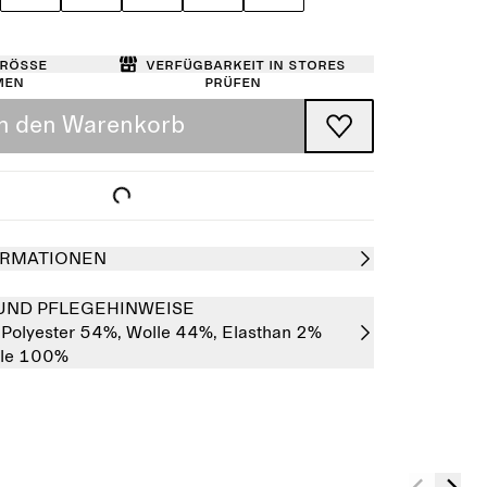
Größe
Verfügbarkeit in Stores
men
prüfen
In den Warenkorb
RMATIONEN
UND PFLEGEHINWEISE
:
Polyester 54%,
Wolle 44%,
Elasthan 2%
le 100%