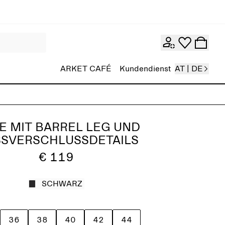
ARKET CAFÉ
Kundendienst
AT | DE
E MIT BARREL LEG UND
SSVERSCHLUSSDETAILS
€ 119
SCHWARZ
36
38
40
42
44