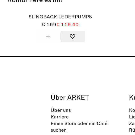
Kombiniere es mit
SLINGBACK-LEDERPUMPS
€ 199
€ 119.40
Über ARKET
K
Über uns
Ko
Karriere
Li
Einen Store oder ein Café
Za
suchen
Rü