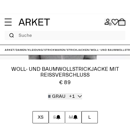
Suche
ARKET
/
Damen
/
Kleidung
/
Strickwaren
/
Strickjacken
/
Woll- und Baumwollstr
WOLL- UND BAUMWOLLSTRICKJACKE MIT
REISSVERSCHLUSS
€ 89
GRAU
+1
XS
S
M
L