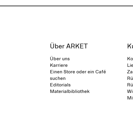
Über ARKET
K
Über uns
Ko
Karriere
Li
Einen Store oder ein Café
Za
suchen
Rü
Editorials
Rü
Materialbibliothek
Wi
Mi