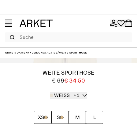
Suche
ARKET
/
Damen
/
Kleidung
/
Active
/
Weite Sporthose
WEITE SPORTHOSE
€ 69
€ 34.50
WEISS
+1
XS
S
M
L