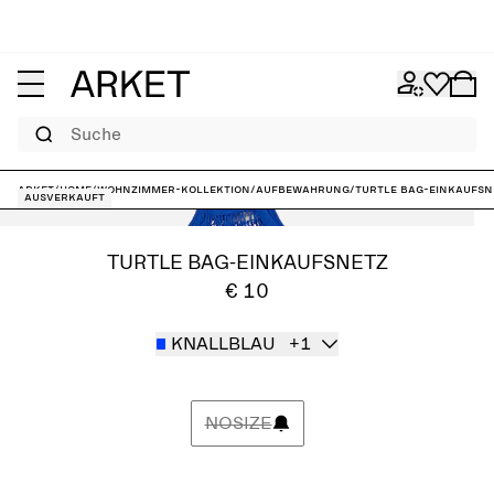
Suche
ARKET
/
Home
/
Wohnzimmer-Kollektion
/
Aufbewahrung
/
Turtle Bag-Einkaufsn
Ausverkauft
TURTLE BAG-EINKAUFSNETZ
€ 10
KNALLBLAU
+1
NOSIZE