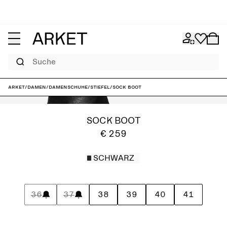
Suche
ARKET
/
Damen
/
Damenschuhe
/
Stiefel
/
Sock Boot
SOCK BOOT
€ 259
SCHWARZ
36
37
38
39
40
41