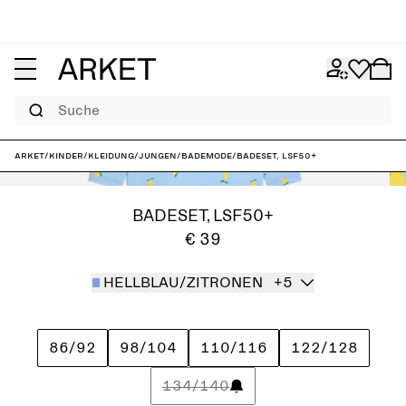
Suche
ARKET
/
Kinder
/
Kleidung
/
Jungen
/
Bademode
/
Badeset, LSF50+
BADESET, LSF50+
€ 39
HELLBLAU/ZITRONEN
+5
86/92
98/104
110/116
122/128
134/140