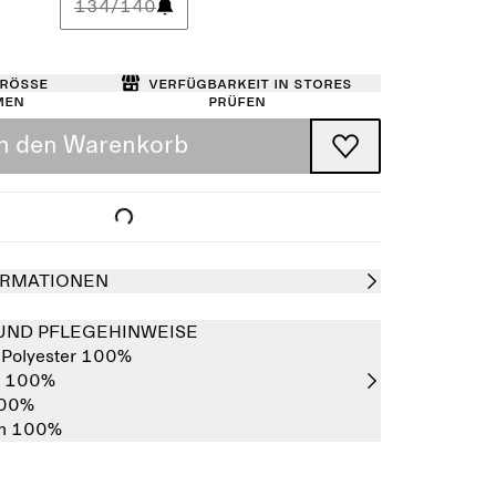
134/140
Größe
Verfügbarkeit in Stores
men
prüfen
In den Warenkorb
RMATIONEN
UND PFLEGEHINWEISE
:
Polyester 100%
r 100%
00%
an 100%