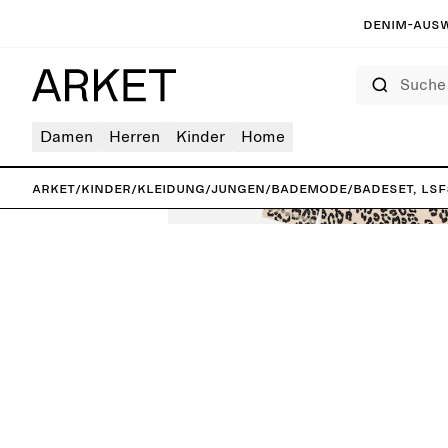
Denim-Ausw
Suche
Damen
Herren
Kinder
Home
ARKET
/
Kinder
/
Kleidung
/
Jungen
/
Bademode
/
Badeset, LS