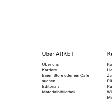
Über ARKET
K
Über uns
Ko
Karriere
Li
Einen Store oder ein Café
Za
suchen
Rü
Editorials
Rü
Materialbibliothek
Wi
Mi