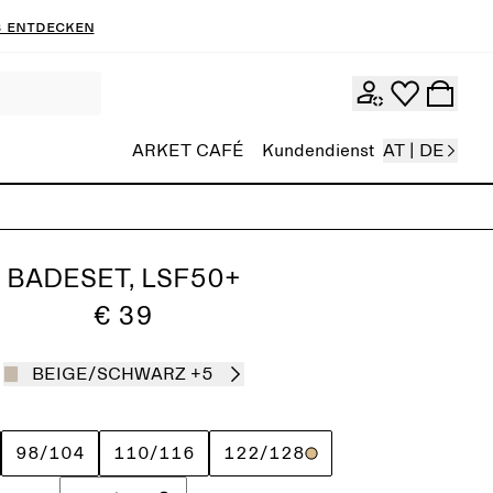
 entdecken
ARKET CAFÉ
Kundendienst
AT | DE
BADESET, LSF50+
€ 39
BEIGE/SCHWARZ
+5
98/104
110/116
122/128