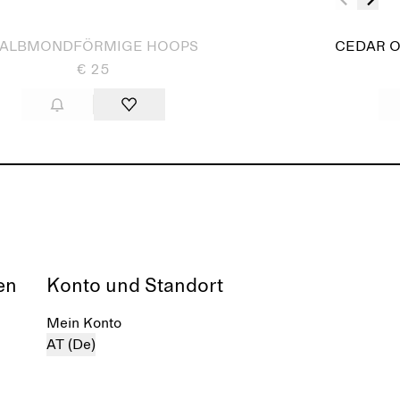
ALBMONDFÖRMIGE HOOPS
CEDAR O
€ 25
en
Konto und Standort
Mein Konto
AT (De)