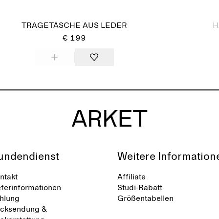
Ausverkauft
TRAGETASCHE AUS LEDER
H
€ 199
undendienst
Weitere Information
ntakt
Affiliate
eferinformationen
Studi-Rabatt
hlung
Größentabellen
cksendung &