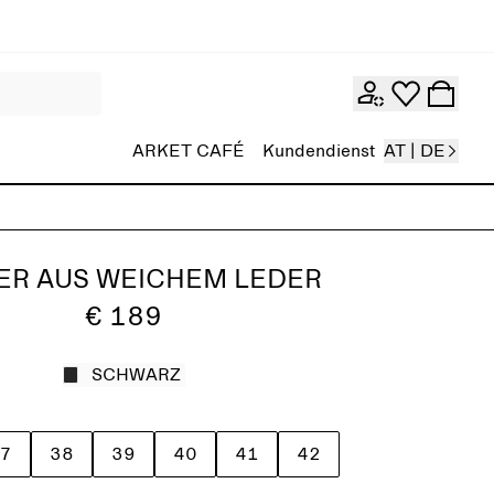
ARKET CAFÉ
Kundendienst
AT | DE
ER AUS WEICHEM LEDER
€ 189
SCHWARZ
7
38
39
40
41
42