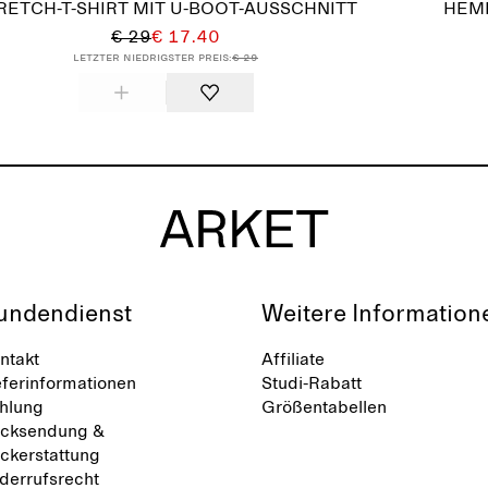
RETCH-T-SHIRT MIT U-BOOT-AUSSCHNITT
HEM
€ 29
€ 17.40
Letzter niedrigster Preis:
€ 29
undendienst
Weitere Information
ntakt
Affiliate
eferinformationen
Studi-Rabatt
hlung
Größentabellen
cksendung &
ckerstattung
derrufsrecht