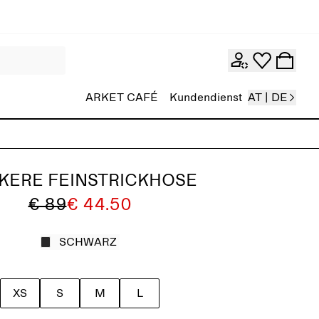
ARKET CAFÉ
Kundendienst
AT | DE
KERE FEINSTRICKHOSE
€ 89
€ 44.50
SCHWARZ
XS
S
M
L