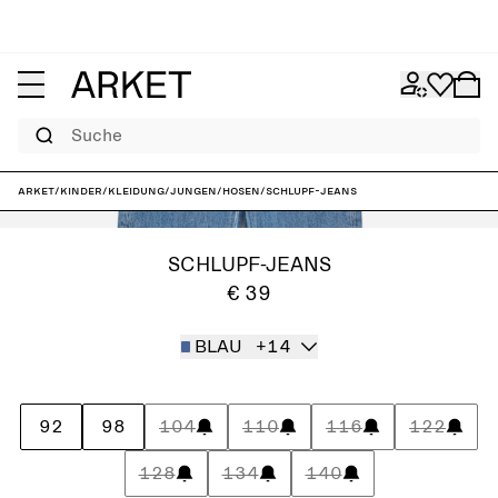
Suche
ARKET
/
Kinder
/
Kleidung
/
Jungen
/
Hosen
/
Schlupf-Jeans
SCHLUPF-JEANS
€ 39
BLAU
+14
92
98
104
110
116
122
128
134
140