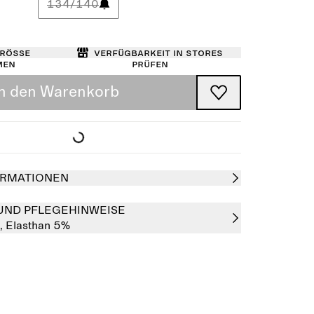
134/140
Größe
Verfügbarkeit in Stores
men
prüfen
In den Warenkorb
RMATIONEN
UND PFLEGEHINWEISE
,
Elasthan 5%