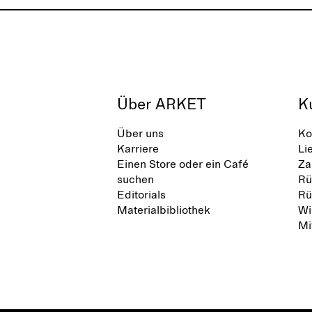
Über ARKET
K
Über uns
Ko
Karriere
Li
Einen Store oder ein Café
Za
suchen
Rü
Editorials
Rü
Materialbibliothek
Wi
Mi