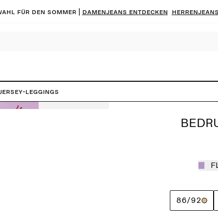
ahl für den Sommer |
Damenjeans entdecken
Herrenjeans
Jersey-Leggings
BEDRU
F
86/92