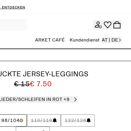
 entdecken
ARKET CAFÉ
Kundendienst
AT | DE
CKTE JERSEY-LEGGINGS
€ 15
€ 7.50
LIEDER/SCHLEIFEN IN ROT
+9
98/104
110/116
122/128